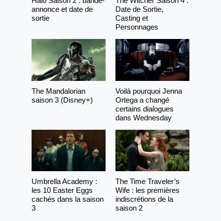
Halo Saison 2 : bande-
The Witcher Saison 4 :
annonce et date de
Date de Sortie,
sortie
Casting et
Personnages
The Mandalorian
Voilà pourquoi Jenna
saison 3 (Disney+)
Ortega a changé
certains dialogues
dans Wednesday
Umbrella Academy :
The Time Traveler’s
les 10 Easter Eggs
Wife : les premières
cachés dans la saison
indiscrétions de la
3
saison 2