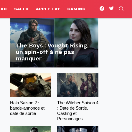
facebook
twitter
SEA
HBO
SALTO
APPLE TV+
GAMING
The Boys : Vought Rising,
un spin-off à ne pas
manquer
Halo Saison 2 :
The Witcher Saison 4
bande-annonce et
: Date de Sortie,
date de sortie
Casting et
Personnages