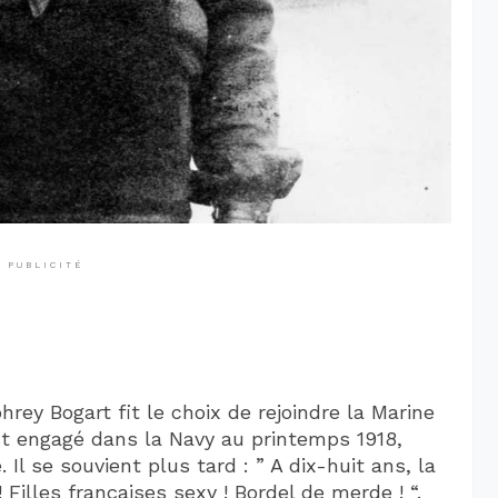
PUBLICITÉ
rey Bogart fit le choix de rejoindre la Marine
est engagé dans la Navy au printemps 1918,
l se souvient plus tard : ” A dix-huit ans, la
! Filles françaises sexy ! Bordel de merde ! “.