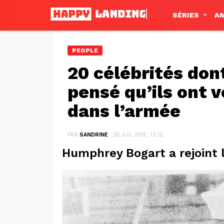
SÉRIES
A
PEOPLE
20 célébrités don
pensé qu’ils ont 
dans l’armée
PAR
SANDRINE
28 JUIL 2019, · 12:12
Humphrey Bogart a rejoint l