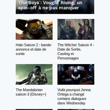
The Boys : Vought Rising, un
spin-off à ne pas manquer
Halo Saison 2 : bande-
The Witcher Saison 4 :
annonce et date de
Date de Sortie,
sortie
Casting et
Personnages
The Mandalorian
Voilà pourquoi Jenna
saison 3 (Disney+)
Ortega a changé
certains dialogues
dans Wednesday