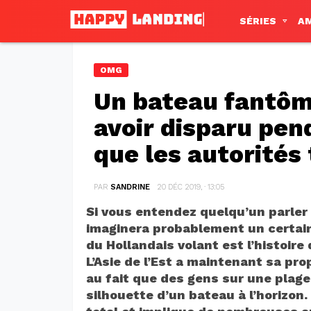
SÉRIES
A
OMG
Un bateau fantôm
avoir disparu pend
que les autorités
PAR
SANDRINE
20 DÉC 2019, · 13:05
Si vous entendez quelqu’un parler
imaginera probablement un certain 
du Hollandais volant est l’histoire
L’Asie de l’Est a maintenant sa pr
au fait que des gens sur une plag
silhouette d’un bateau à l’horizon.