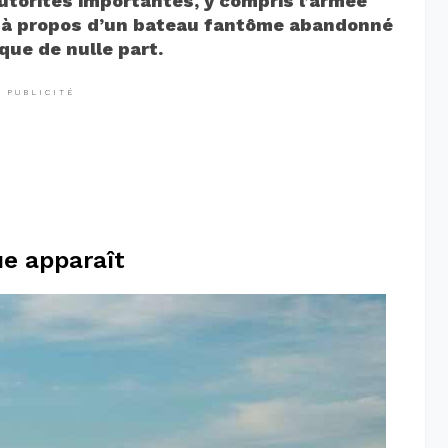
utorités importantes, y compris l’armée
re à propos d’un bateau fantôme abandonné
ue de nulle part.
PUBLICITÉ
e apparaît