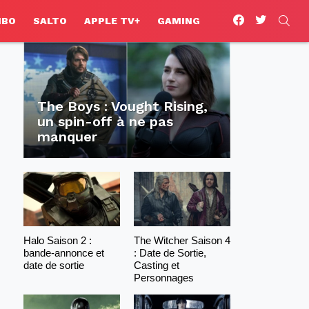
facebook
twitter
SEA
HBO
SALTO
APPLE TV+
GAMING
The Boys : Vought Rising,
un spin-off à ne pas
manquer
Halo Saison 2 :
The Witcher Saison 4
bande-annonce et
: Date de Sortie,
date de sortie
Casting et
Personnages