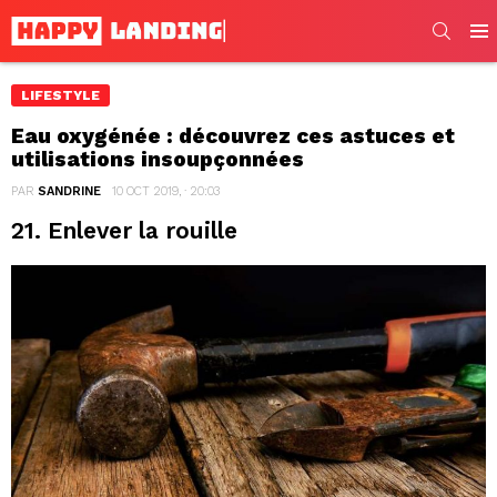
SEARC
Men
LIFESTYLE
Eau oxygénée : découvrez ces astuces et
utilisations insoupçonnées
PAR
SANDRINE
10 OCT 2019, · 20:03
21. Enlever la rouille