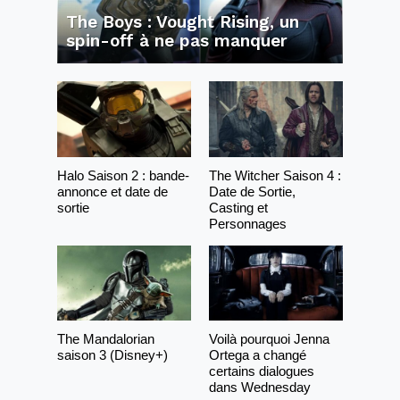
The Boys : Vought Rising, un
spin-off à ne pas manquer
Halo Saison 2 : bande-
The Witcher Saison 4 :
annonce et date de
Date de Sortie,
sortie
Casting et
Personnages
The Mandalorian
Voilà pourquoi Jenna
saison 3 (Disney+)
Ortega a changé
certains dialogues
dans Wednesday