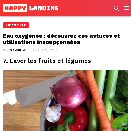
SEARC
Men
LIFESTYLE
Eau oxygénée : découvrez ces astuces et
utilisations insoupçonnées
PAR
SANDRINE
10 OCT 2019, · 20:03
7. Laver les fruits et légumes