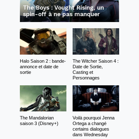
The Boys : Vought Rising, un
spin-off à ne pas manquer
Halo Saison 2 : bande-
The Witcher Saison 4 :
annonce et date de
Date de Sortie,
sortie
Casting et
Personnages
The Mandalorian
Voilà pourquoi Jenna
saison 3 (Disney+)
Ortega a changé
certains dialogues
dans Wednesday