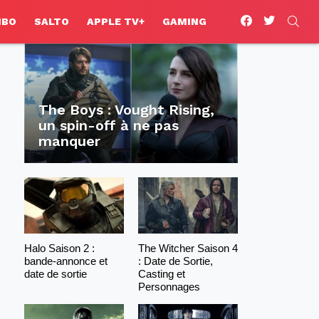
facebook
twitter
SEA
HBO
SALTO
APPLE TV+
GAMING
The Boys : Vought Rising,
un spin-off à ne pas
manquer
Halo Saison 2 :
The Witcher Saison 4
bande-annonce et
: Date de Sortie,
date de sortie
Casting et
Personnages