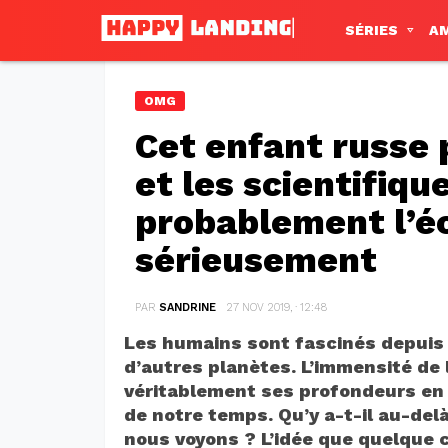
SÉRIES
A
OMG
Cet enfant russe 
et les scientifiqu
probablement l’é
sérieusement
PAR
SANDRINE
27 NOV 2019, · 12:48
Les humains sont fascinés depuis t
d’autres planètes. L’immensité de 
véritablement ses profondeurs en 
de notre temps. Qu’y a-t-il au-delà
nous voyons ? L’idée que quelque ch