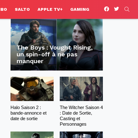
facebook
twitter
SEA
HBO
SALTO
APPLE TV+
GAMING
The Boys : Vought Rising,
un spin-off à ne pas
manquer
Halo Saison 2 :
The Witcher Saison 4
bande-annonce et
: Date de Sortie,
date de sortie
Casting et
Personnages