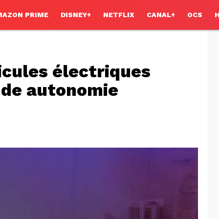
MAZON PRIME
DISNEY+
NETFLIX
CANAL+
OCS
icules électriques
ande autonomie