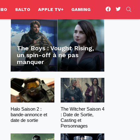
facebook
twitter
SEA
HBO
SALTO
APPLE TV+
GAMING
The Boys : Vought Rising,
un spin-off à ne pas
manquer
Halo Saison 2 :
The Witcher Saison 4
bande-annonce et
: Date de Sortie,
date de sortie
Casting et
Personnages