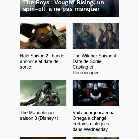
The Boys : Vought Rising, un
spin-off à ne pas manquer
Halo Saison 2 : bande-
The Witcher Saison 4 :
annonce et date de
Date de Sortie,
sortie
Casting et
Personnages
The Mandalorian
Voilà pourquoi Jenna
saison 3 (Disney+)
Ortega a changé
certains dialogues
dans Wednesday