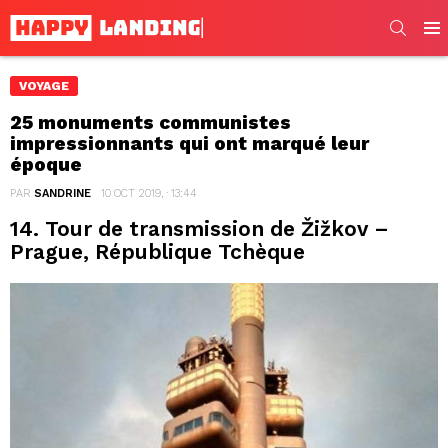
SEARC
Men
VOYAGE
25 monuments communistes
impressionnants qui ont marqué leur
époque
PAR
SANDRINE
10 OCT 2019, · 13:44
14. Tour de transmission de Žižkov –
Prague, République Tchèque