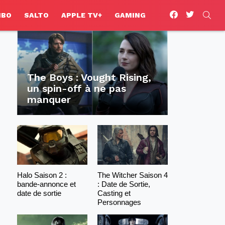
facebook
twitter
SEA
HBO
SALTO
APPLE TV+
GAMING
The Boys : Vought Rising,
un spin-off à ne pas
manquer
Halo Saison 2 :
The Witcher Saison 4
bande-annonce et
: Date de Sortie,
date de sortie
Casting et
Personnages