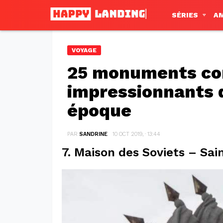
SÉRIES
A
VOYAGE
25 monuments c
impressionnants 
époque
PAR
SANDRINE
10 OCT 2019, · 13:44
7. Maison des Soviets – Sai