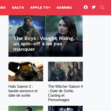
facebook
twitter
SEA
HBO
SALTO
APPLE TV+
GAMING
The Boys : Vought Rising,
un spin-off à ne pas
manquer
Halo Saison 2 :
The Witcher Saison 4
bande-annonce et
: Date de Sortie,
date de sortie
Casting et
Personnages