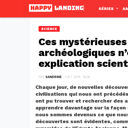
SÉRIES
A
SCIENCE
Ces mystérieuses
archéologiques n’
explication scient
PAR
SANDRINE
1 OCT 2019, · 16:06
Chaque jour, de nouvelles découver
civilisations qui nous ont précédé
ont pu trouver et rechercher des 
apprendre davantage sur la façon
nous sommes devenus ce que nous
découvertes sont évidentes, comme 