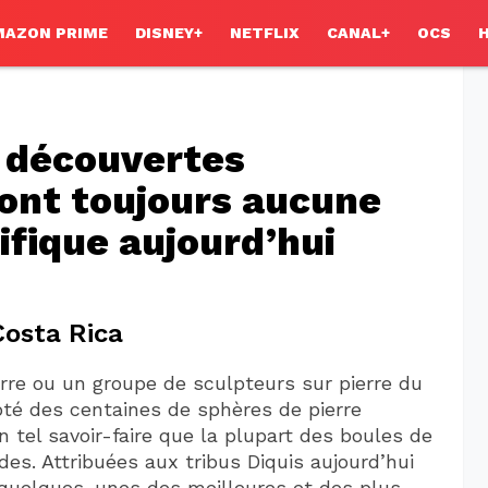
MAZON PRIME
DISNEY+
NETFLIX
CANAL+
OCS
 découvertes
ont toujours aucune
ifique aujourd’hui
Costa Rica
erre ou un groupe de sculpteurs sur pierre du
pté des centaines de sphères de pierre
n tel savoir-faire que la plupart des boules de
es. Attribuées aux tribus Diquis aujourd’hui
 quelques-unes des meilleures et des plus