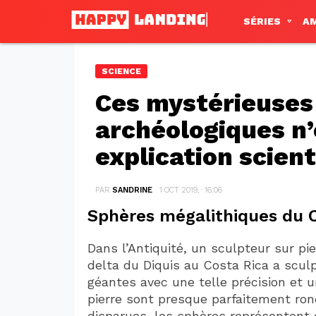
SÉRIES
A
SCIENCE
Ces mystérieuses
archéologiques n’
explication scient
PAR
SANDRINE
1 OCT 2019, · 16:06
Sphères mégalithiques du 
Dans l’Antiquité, un sculpteur sur pi
delta du Diquis au Costa Rica a scul
géantes avec une telle précision et u
pierre sont presque parfaitement rond
disparues, les sphères représentent