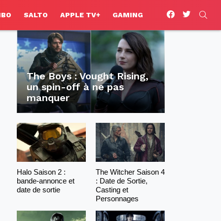
facebook
twitter
SEA
HBO
SALTO
APPLE TV+
GAMING
The Boys : Vought Rising,
un spin-off à ne pas
manquer
Halo Saison 2 :
The Witcher Saison 4
bande-annonce et
: Date de Sortie,
date de sortie
Casting et
Personnages