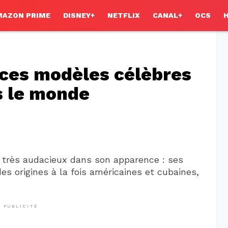
MAZON PRIME
DISNEY+
NETFLIX
CANAL+
OCS
 ces modèles célèbres
s le monde
s très audacieux dans son apparence : ses
des origines à la fois américaines et cubaines,
PUBLICITÉ