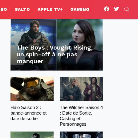
facebook
twitter
SEA
HBO
SALTO
APPLE TV+
GAMING
The Boys : Vought Rising,
un spin-off à ne pas
manquer
Halo Saison 2 :
The Witcher Saison 4
bande-annonce et
: Date de Sortie,
date de sortie
Casting et
Personnages