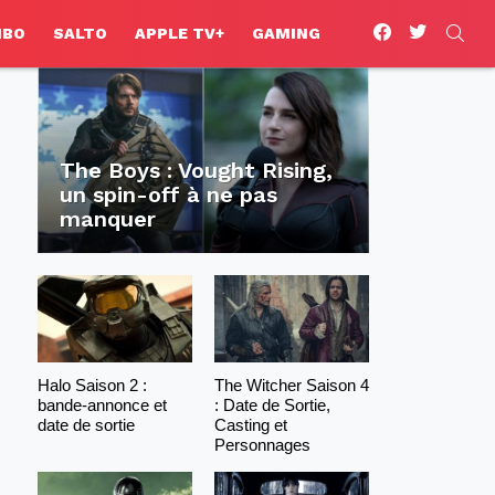
facebook
twitter
SEA
HBO
SALTO
APPLE TV+
GAMING
The Boys : Vought Rising,
un spin-off à ne pas
manquer
Halo Saison 2 :
The Witcher Saison 4
bande-annonce et
: Date de Sortie,
date de sortie
Casting et
Personnages