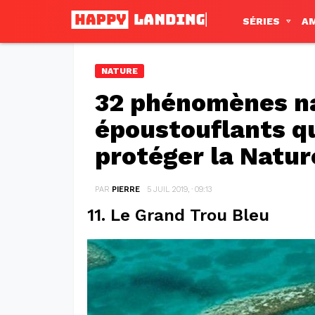
SÉRIES
A
NATURE
32 phénomènes n
époustouflants qu
protéger la Natur
PAR
PIERRE
5 JUIL 2019, · 09:13
11. Le Grand Trou Bleu