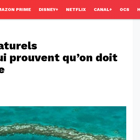
MAZON PRIME
DISNEY+
NETFLIX
CANAL+
OCS
aturels
i prouvent qu’on doit
e