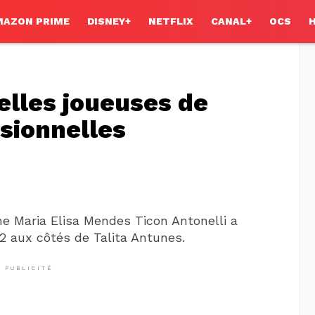
MAZON PRIME
DISNEY+
NETFLIX
CANAL+
OCS
elles joueuses de
ssionnelles
ne Maria Elisa Mendes Ticon Antonelli a
2 aux côtés de Talita Antunes.
PUBLICITÉ