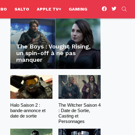
facebook
twitter
SEA
HBO
SALTO
APPLE TV+
GAMING
The Boys : Vought Rising,
un spin-off à ne pas
manquer
Halo Saison 2 :
The Witcher Saison 4
bande-annonce et
: Date de Sortie,
date de sortie
Casting et
Personnages