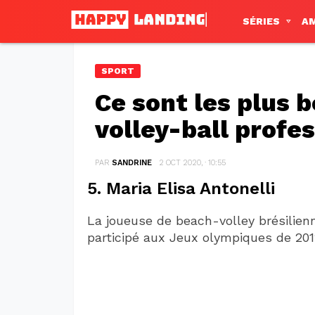
SÉRIES
A
SPORT
Ce sont les plus b
volley-ball profe
PAR
SANDRINE
2 OCT 2020, · 10:55
5. Maria Elisa Antonelli
La joueuse de beach-volley brésilien
participé aux Jeux olympiques de 201