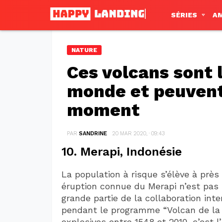
SÉRIES
A
NATURE
Ces volcans sont 
monde et peuvent
moment
PAR
SANDRINE
20 MAR 2020, · 09:43
10. Merapi, Indonésie
La population à risque s’élève à près 
éruption connue du Merapi n’est pas s
grande partie de la collaboration int
pendant le programme “Volcan de la d
explosives entre 1548 et 2010, c’est l