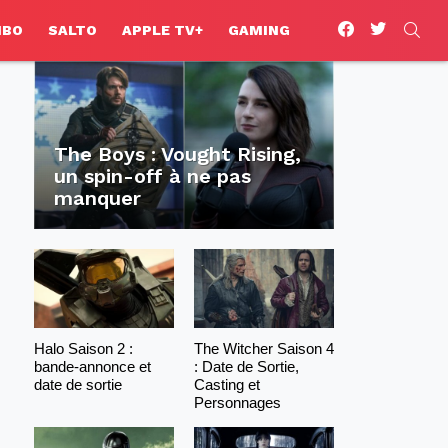
facebook
twitter
SEA
HBO
SALTO
APPLE TV+
GAMING
The Boys : Vought Rising,
un spin-off à ne pas
manquer
Halo Saison 2 :
The Witcher Saison 4
bande-annonce et
: Date de Sortie,
date de sortie
Casting et
Personnages