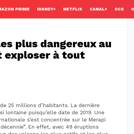
MAZON PRIME
DISNEY+
NETFLIX
CANAL+
OCS
les plus dangereux au
 exploser à tout
de 25 millions d’habitants. La dernière
i lontaine puisqu’elle date de 2019. Une
ernationale s’est concentrée sur le Merapi
écennie”. En effet, avec 49 éruptions
’un des volcans les plus actifs et les plus