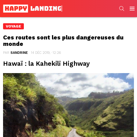
SEARC
Men
VOYAGE
Ces routes sont les plus dangereuses du
monde
PAR
SANDRINE
14 DÉC 2019, · 12:26
Hawaï : la Kahekili Highway