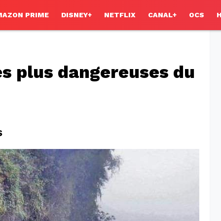
MAZON PRIME
DISNEY+
NETFLIX
CANAL+
OCS
es plus dangereuses du
s