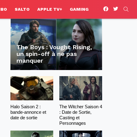
facebook
twitter
SEA
HBO
SALTO
APPLE TV+
GAMING
The Boys : Vought Rising,
un spin-off à ne pas
manquer
Halo Saison 2 :
The Witcher Saison 4
bande-annonce et
: Date de Sortie,
date de sortie
Casting et
Personnages