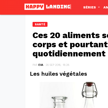
SÉRIES
A
SANTÉ
Ces 20 aliments s
corps et pourtant
quotidiennement
PAR
EVA
26 SEP 2018, · 18:28
Les huiles végétales