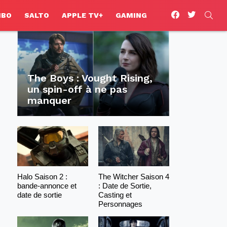
facebook
twitter
SEA
HBO
SALTO
APPLE TV+
GAMING
The Boys : Vought Rising,
un spin-off à ne pas
manquer
Halo Saison 2 :
The Witcher Saison 4
bande-annonce et
: Date de Sortie,
date de sortie
Casting et
Personnages