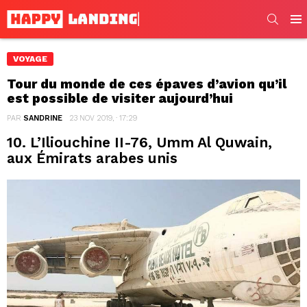
SEARC
Men
VOYAGE
Tour du monde de ces épaves d’avion qu’il
est possible de visiter aujourd’hui
PAR
SANDRINE
23 NOV 2019, · 17:29
10. L’Iliouchine II-76, Umm Al Quwain,
aux Émirats arabes unis