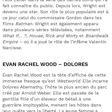
fait connaître du public. Depuis lors, Wright est
devenu une star. Son rôle le plus populaire est à
ce jour celui du commissaire Gordon dans les
films
Batman
. Wright est également apparu
dans plusieurs séries télévisées, notamment
What If… ?
,
House
,
Rick and Morty
et
Boardwalk
Empire –
où il a joué le rôle de l’infâme Valentin
Narcisse.
EVAN RACHEL WOOD – DOLORES
Evan Rachel Wood est la tête d’affiche de cette
immense fresque qu’est
Westworld
. Elle incarne
Dolores Abernathy, l’hôte le plus ancien du parc
créé par Arnold Weber. Elle est passée de la
gentille fille d’un éleveur de bétail à une
guerrière impitoyable, menant les hôtes dans
leur quête vers la liberté. La jeune femme a