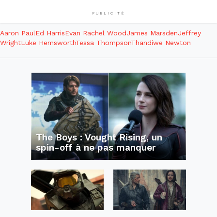
PUBLICITÉ
Aaron Paul
Ed Harris
Evan Rachel Wood
James Marsden
Jeffrey
Wright
Luke Hemsworth
Tessa Thompson
Thandiwe Newton
The Boys : Vought Rising, un
spin-off à ne pas manquer