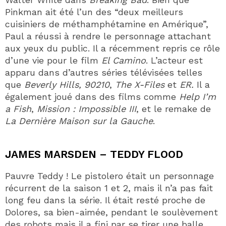
Pinkman ait été l’un des “deux meilleurs
cuisiniers de méthamphétamine en Amérique”,
Paul a réussi à rendre le personnage attachant
aux yeux du public. Il a récemment repris ce rôle
d’une vie pour le film
El Camino
. L’acteur est
apparu dans d’autres séries télévisées telles
que
Beverly Hills, 90210
,
The X-Files
et
ER.
Il a
également joué dans des films comme
Help I’m
a Fish
,
Mission : Impossible III
, et le remake de
La Dernière Maison sur la Gauche
.
JAMES MARSDEN – TEDDY FLOOD
Pauvre Teddy ! Le pistolero était un personnage
récurrent de la saison 1 et 2, mais il n’a pas fait
long feu dans la série. Il était resté proche de
Dolores, sa bien-aimée, pendant le soulèvement
des robots mais il a fini par se tirer une balle