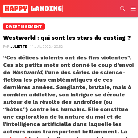
SEARC
Men
DIVERTISSEMENT
Westworld : qui sont les stars du casting ?
PAR
JULIETTE
14 JUIL 2022, · 20:52
“Ces délices violents ont des fins violentes”.
Ces six petits mots ont donné le coup d’envoi
de
Westworld
, l’une des séries de science-
fiction les plus emblématiques de ces
dernières années. Sanglante, brutale, mais ô
combien addictive, son intrigue se déroule
autour de la révolte des androïdes (ou
“hôtes”) contre les humains. Elle constitue
une exploration de la nature du moi et de
l’intelligence artificielle dans laquelle les
acteurs nous transportent brillamment. La