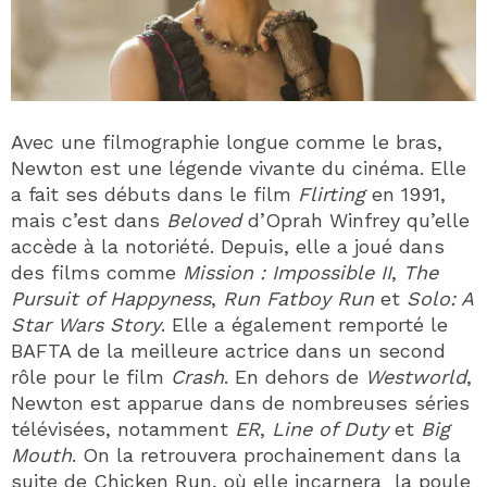
Avec une filmographie longue comme le bras,
Newton est une légende vivante du cinéma. Elle
a fait ses débuts dans le film
Flirting
en 1991,
mais c’est dans
Beloved
d’Oprah Winfrey qu’elle
accède à la notoriété. Depuis, elle a joué dans
des films comme
Mission : Impossible II
,
The
Pursuit of Happyness
,
Run Fatboy Run
et
Solo: A
Star Wars Story
. Elle a également remporté le
BAFTA de la meilleure actrice dans un second
rôle pour le film
Crash
. En dehors
de
Westworld
,
Newton est apparue dans de nombreuses séries
télévisées, notamment
ER
,
Line of Duty
et
Big
Mouth
. On la retrouvera prochainement dans la
suite de Chicken Run, où elle incarnera la poule