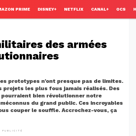
MAZON PRIME
DISNEY+
NETFLIX
CANAL+
OCS
ilitaires des armées
lutionnaires
 les prototypes n’ont presque pas de limites.
 projets les plus fous jamais réalisés. Des
 pourraient bien révolutionner notre
t méconnus du grand public. Ces incroyables
vous couper le souffle. Accrochez-vous, ça
PUBLICITÉ