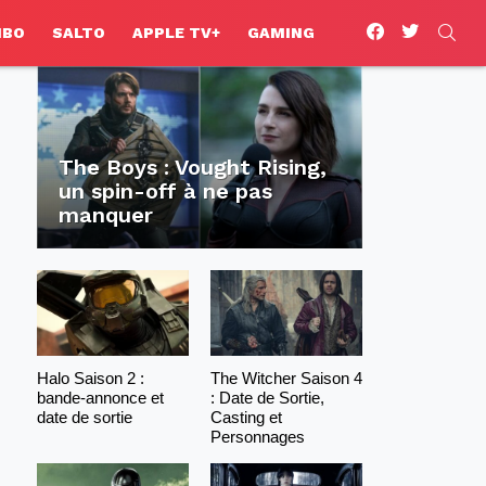
facebook
twitter
SEA
HBO
SALTO
APPLE TV+
GAMING
The Boys : Vought Rising,
un spin-off à ne pas
manquer
Halo Saison 2 :
The Witcher Saison 4
bande-annonce et
: Date de Sortie,
date de sortie
Casting et
Personnages