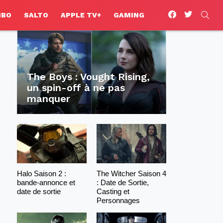
facebook
twitter
SEA
HBO
SALTO
APPLE TV+
GAMING
The Boys : Vought Rising,
un spin-off à ne pas
manquer
Halo Saison 2 :
The Witcher Saison 4
bande-annonce et
: Date de Sortie,
date de sortie
Casting et
Personnages