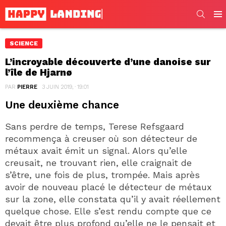
SEARC
Men
SCIENCE
L’incroyable découverte d’une danoise sur
l’île de Hjarnø
PAR
PIERRE
3 JUIN 2019, · 19:01
Une deuxième chance
Sans perdre de temps, Terese Refsgaard
recommença à creuser où son détecteur de
métaux avait émit un signal. Alors qu’elle
creusait, ne trouvant rien, elle craignait de
s’être, une fois de plus, trompée. Mais après
avoir de nouveau placé le détecteur de métaux
sur la zone, elle constata qu’il y avait réellement
quelque chose. Elle s’est rendu compte que ce
devait être plus profond qu’elle ne le pensait et