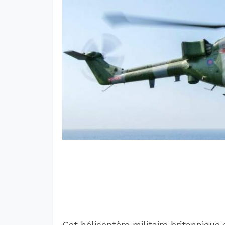
Cet hélicoptère militaire britannique