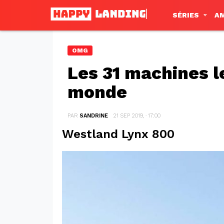
SÉRIES
A
OMG
Les 31 machines l
monde
PAR
SANDRINE
21 SEP 2019, · 17:00
Westland Lynx 800