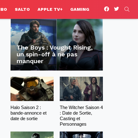
facebook
twitter
SEA
HBO
SALTO
APPLE TV+
GAMING
The Boys : Vought Rising,
un spin-off à ne pas
manquer
Halo Saison 2 :
The Witcher Saison 4
bande-annonce et
: Date de Sortie,
date de sortie
Casting et
Personnages