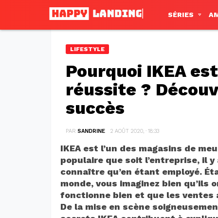
SÉRIES
A
LIFESTYLE
Pourquoi IKEA est
réussite ? Découv
succès
PAR
SANDRINE
2 AOÛT 2020, · 18:33
IKEA est l’un des magasins de meu
populaire que soit l’entreprise, il
connaître qu’en étant employé. Éta
monde, vous imaginez bien qu’ils 
fonctionne bien et que les ventes 
De la mise en scène soigneusemen