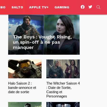
facebook
twitter
SEA
HBO
SALTO
APPLE TV+
GAMING
The Boys : Vought Rising,
un spin-off à ne pas
manquer
Halo Saison 2 :
The Witcher Saison 4
bande-annonce et
: Date de Sortie,
date de sortie
Casting et
Personnages