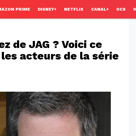
MAZON PRIME
DISNEY+
NETFLIX
CANAL+
OCS
z de JAG ? Voici ce
les acteurs de la série