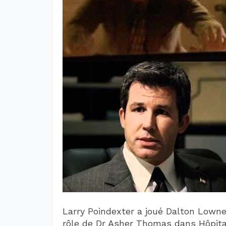
Larry Poindexter a joué Dalton Lowne
rôle de Dr Asher Thomas dans Hôpital 