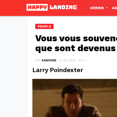
SÉRIES
A
PEOPLE
Vous vous souvene
que sont devenus 
PAR
SANDRINE
15 JAN 2020, · 15:14
Larry Poindexter