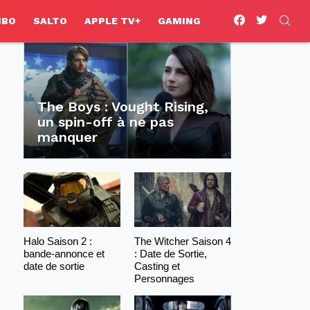
facebook
twitter
SEA
HBO
SALTO
APPLE TV+
GAMING
The Boys : Vought Rising,
un spin-off à ne pas
manquer
Halo Saison 2 :
The Witcher Saison 4
bande-annonce et
: Date de Sortie,
date de sortie
Casting et
Personnages