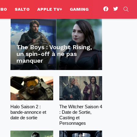
facebook
twitter
SEA
HBO
SALTO
APPLE TV+
GAMING
The Boys : Vought Rising,
un spin-off à ne pas
manquer
Halo Saison 2 :
The Witcher Saison 4
bande-annonce et
: Date de Sortie,
date de sortie
Casting et
Personnages