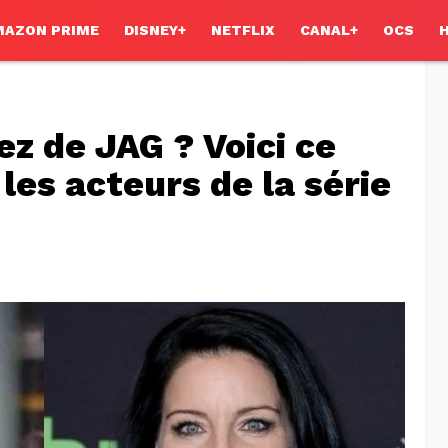
MAZON PRIME
DISNEY+
NETFLIX
CANAL+
OCS
z de JAG ? Voici ce
les acteurs de la série