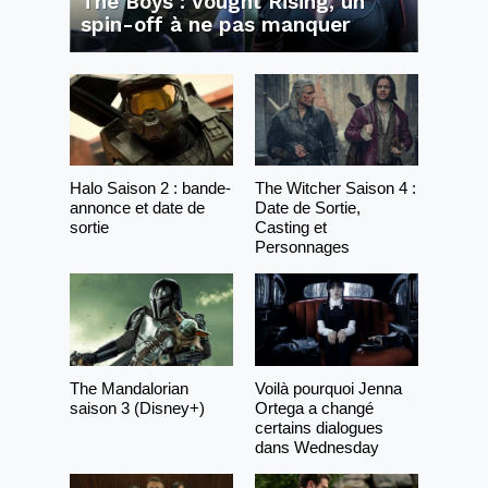
The Boys : Vought Rising, un
spin-off à ne pas manquer
Halo Saison 2 : bande-
The Witcher Saison 4 :
annonce et date de
Date de Sortie,
sortie
Casting et
Personnages
The Mandalorian
Voilà pourquoi Jenna
saison 3 (Disney+)
Ortega a changé
certains dialogues
dans Wednesday