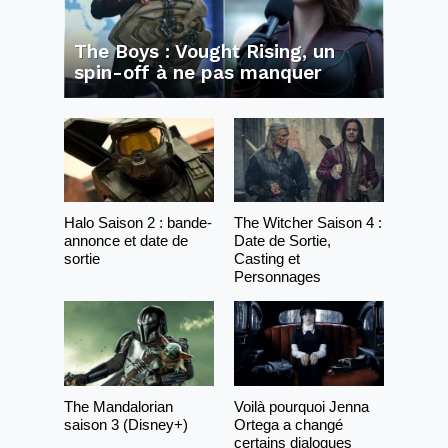
The Boys : Vought Rising, un
spin-off à ne pas manquer
Halo Saison 2 : bande-
The Witcher Saison 4 :
annonce et date de
Date de Sortie,
sortie
Casting et
Personnages
The Mandalorian
Voilà pourquoi Jenna
saison 3 (Disney+)
Ortega a changé
certains dialogues