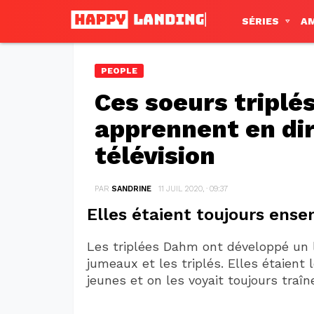
SÉRIES
A
PEOPLE
Ces soeurs triplé
apprennent en dire
télévision
PAR
SANDRINE
11 JUIL 2020, · 09:37
Elles étaient toujours ens
Les triplées Dahm ont développé un l
jumeaux et les triplés. Elles étaient
jeunes et on les voyait toujours traî