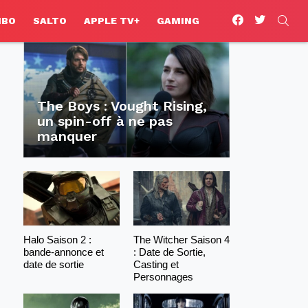
facebook
twitter
SEA
HBO
SALTO
APPLE TV+
GAMING
The Boys : Vought Rising,
un spin-off à ne pas
manquer
Halo Saison 2 :
The Witcher Saison 4
bande-annonce et
: Date de Sortie,
date de sortie
Casting et
Personnages