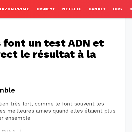
MAZON PRIME
DISNEY+
NETFLIX
CANAL+
OCS
s font un test ADN et
ct le résultat à la
emble
ien très fort, comme le font souvent les
 les meilleures amies quand elles étaient plus
ner ensemble.
PUBLICITÉ