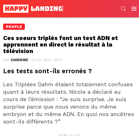
SEARC
Men
PEOPLE
Ces soeurs triplés font un test ADN et
apprennent en direct le résultat à la
télévision
PAR
SANDRINE
11 JUIL 2020, · 09:37
Les tests sont-ils erronés ?
Les Triplées Dahm étaient totalement confuses
quant à leurs résultats. Nicole a déclaré au
cours de l’émission : “Je suis surprise. Je suis
surprise parce que nous venons du même
embryon et du même ADN. En quoi nos ancêtres
sont-ils différents ?”
PUBLICITÉ