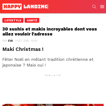
SEARC
Men
LIFESTYLE
SANTÉ
30 sushis et makis incroyables dont vous
allez vouloir l’adresse
PAR
EVA
2 OCT 2018, · 10:40
Maki Christmas !
Fêter Noël en mêlant tradition chrétienne et
japonaise ? Mais oui !
PUBLICITÉ