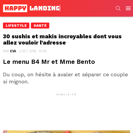
SEARC
Men
LIFESTYLE
SANTÉ
30 sushis et makis incroyables dont vous
allez vouloir l’adresse
PAR
EVA
2 OCT 2018, · 10:40
Le menu B4 Mr et Mme Bento
Du coup, on hésite à avaler et séparer ce couple
si mignon.
PUBLICITÉ