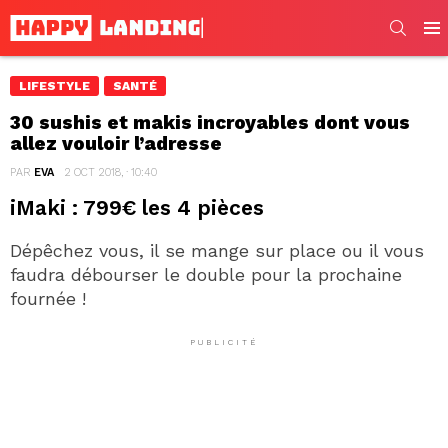
SEARC
Men
LIFESTYLE
SANTÉ
30 sushis et makis incroyables dont vous
allez vouloir l’adresse
PAR
EVA
2 OCT 2018, · 10:40
iMaki : 799€ les 4 pièces
Dépêchez vous, il se mange sur place ou il vous
faudra débourser le double pour la prochaine
fournée !
PUBLICITÉ