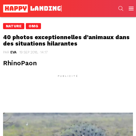
SEARC
Men
NATURE
OMG
40 photos exceptionnelles d’animaux dans
des situations hilarantes
PAR
EVA
19 SEP 2018, · 14:17
RhinoPaon
PUBLICITÉ