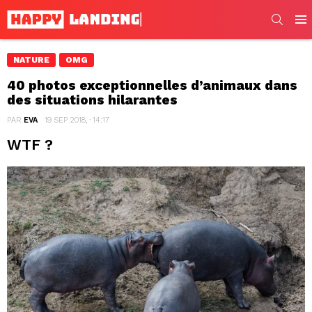
SEARC
Men
NATURE
OMG
40 photos exceptionnelles d’animaux dans
des situations hilarantes
PAR
EVA
19 SEP 2018, · 14:17
WTF ?