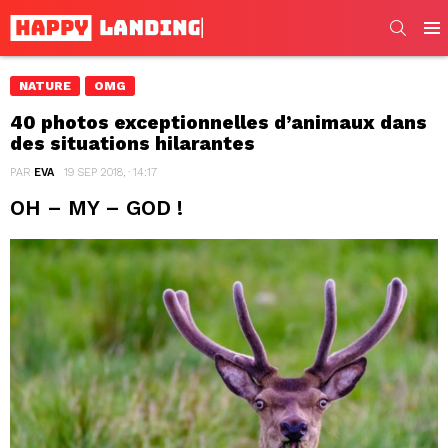
SEARC
Men
NATURE
OMG
40 photos exceptionnelles d’animaux dans
des situations hilarantes
PAR
EVA
19 SEP 2018, · 14:17
OH – MY – GOD !