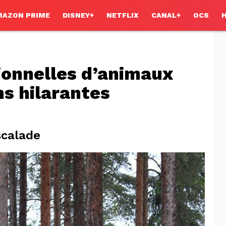
MAZON PRIME
DISNEY+
NETFLIX
CANAL+
OCS
ionnelles d’animaux
ns hilarantes
scalade