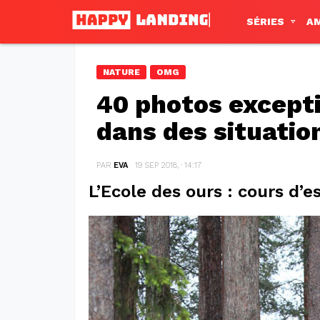
SÉRIES
A
NATURE
OMG
40 photos except
dans des situatio
PAR
EVA
19 SEP 2018, · 14:17
L’Ecole des ours : cours d’e