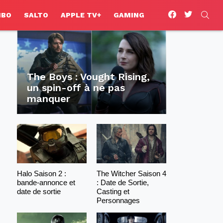
facebook
twitter
SEA
HBO
SALTO
APPLE TV+
GAMING
The Boys : Vought Rising,
un spin-off à ne pas
manquer
Halo Saison 2 :
The Witcher Saison 4
bande-annonce et
: Date de Sortie,
date de sortie
Casting et
Personnages