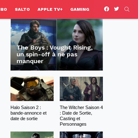
facebook
twitter
SEA
HBO
SALTO
APPLE TV+
GAMING
The Boys : Vought Rising,
un spin-off à ne pas
manquer
Halo Saison 2 :
The Witcher Saison 4
bande-annonce et
: Date de Sortie,
date de sortie
Casting et
Personnages