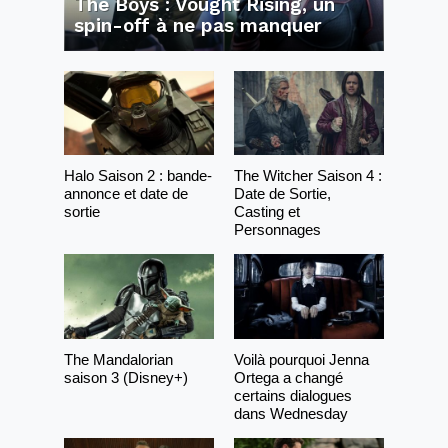
The Boys : Vought Rising, un
spin-off à ne pas manquer
Halo Saison 2 : bande-
The Witcher Saison 4 :
annonce et date de
Date de Sortie,
sortie
Casting et
Personnages
The Mandalorian
Voilà pourquoi Jenna
saison 3 (Disney+)
Ortega a changé
certains dialogues
dans Wednesday