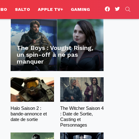
facebook
twitter
SEA
HBO
SALTO
APPLE TV+
GAMING
The Boys : Vought Rising,
un spin-off à ne pas
manquer
Halo Saison 2 :
The Witcher Saison 4
bande-annonce et
: Date de Sortie,
date de sortie
Casting et
Personnages