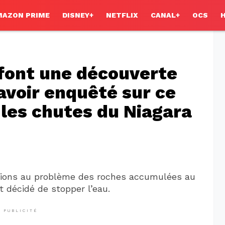
MAZON PRIME
DISNEY+
NETFLIX
CANAL+
OCS
 font une découverte
avoir enquêté sur ce
 les chutes du Niagara
utions au problème des roches accumulées au
t décidé de stopper l’eau.
PUBLICITÉ