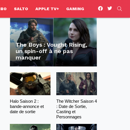
facebook
twitter
SEA
HBO
SALTO
APPLE TV+
GAMING
The Boys : Vought Rising,
un spin-off à ne pas
manquer
Halo Saison 2 :
The Witcher Saison 4
bande-annonce et
: Date de Sortie,
date de sortie
Casting et
Personnages