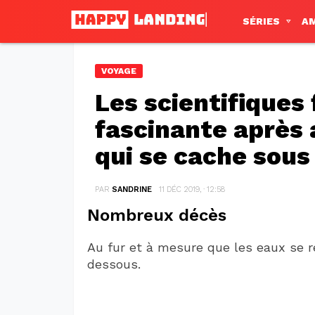
SÉRIES
A
VOYAGE
Les scientifiques
fascinante après 
qui se cache sous
PAR
SANDRINE
11 DÉC 2019, · 12:58
Nombreux décès
Au fur et à mesure que les eaux se r
dessous.