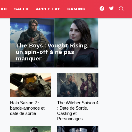
facebook
twitter
SEA
HBO
SALTO
APPLE TV+
GAMING
The Boys : Vought Rising,
un spin-off à ne pas
manquer
Halo Saison 2 :
The Witcher Saison 4
bande-annonce et
: Date de Sortie,
date de sortie
Casting et
Personnages