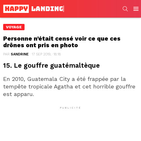
SEARC
Men
VOYAGE
Personne n’était censé voir ce que ces
drônes ont pris en photo
PAR
SANDRINE
17 SEP 2019, · 18:18
15. Le gouffre guatémaltèque
En 2010, Guatemala City a été frappée par la
tempête tropicale Agatha et cet horrible gouffre
est apparu.
PUBLICITÉ