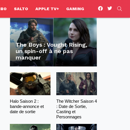
facebook
twitter
SEA
HBO
SALTO
APPLE TV+
GAMING
The Boys : Vought Rising,
un spin-off à ne pas
manquer
Halo Saison 2 :
The Witcher Saison 4
bande-annonce et
: Date de Sortie,
date de sortie
Casting et
Personnages