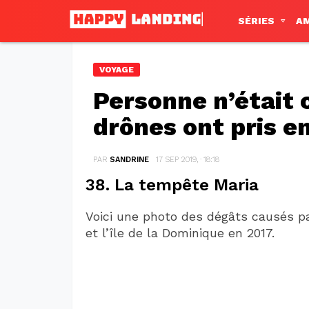
SÉRIES
A
VOYAGE
Personne n’était 
drônes ont pris e
PAR
SANDRINE
17 SEP 2019, · 18:18
38. La tempête Maria
Voici une photo des dégâts causés par
et l’île de la Dominique en 2017.