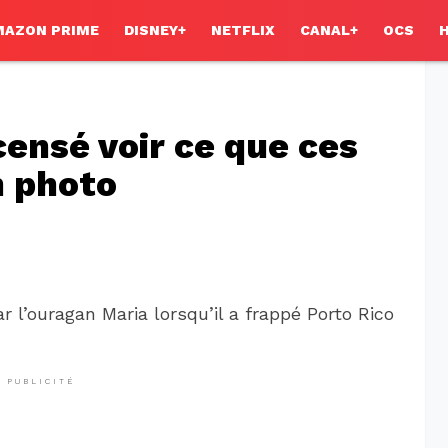
MAZON PRIME
DISNEY+
NETFLIX
CANAL+
OCS
censé voir ce que ces
n photo
 l’ouragan Maria lorsqu’il a frappé Porto Rico
PUBLICITÉ