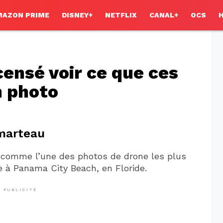
MAZON PRIME
DISNEY+
NETFLIX
CANAL+
OCS
censé voir ce que ces
n photo
-marteau
 comme l’une des photos de drone les plus
se à Panama City Beach, en Floride.
PUBLICITÉ