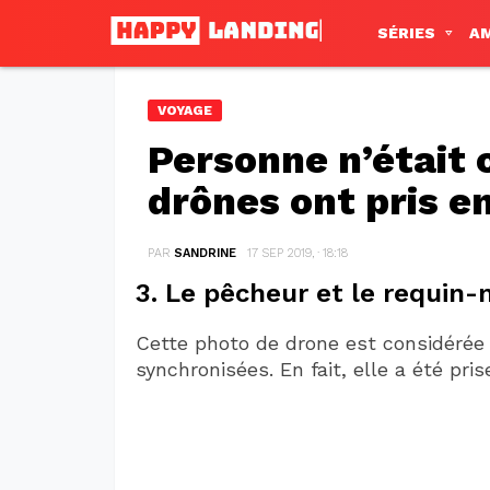
SÉRIES
A
VOYAGE
Personne n’était 
drônes ont pris e
PAR
SANDRINE
17 SEP 2019, · 18:18
3. Le pêcheur et le requin
Cette photo de drone est considérée
synchronisées. En fait, elle a été pri