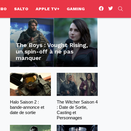
facebook
twitter
SEA
HBO
SALTO
APPLE TV+
GAMING
The Boys : Vought Rising,
un spin-off à ne pas
manquer
Halo Saison 2 :
The Witcher Saison 4
bande-annonce et
: Date de Sortie,
date de sortie
Casting et
Personnages